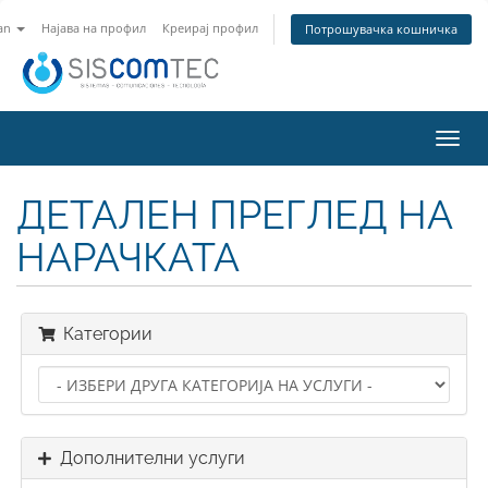
an
Најава на профил
Креирај профил
Потрошувачка кошничка
Вклу
ја
нави
ДЕТАЛЕН ПРЕГЛЕД НА
НАРАЧКАТА
Категории
Дополнителни услуги